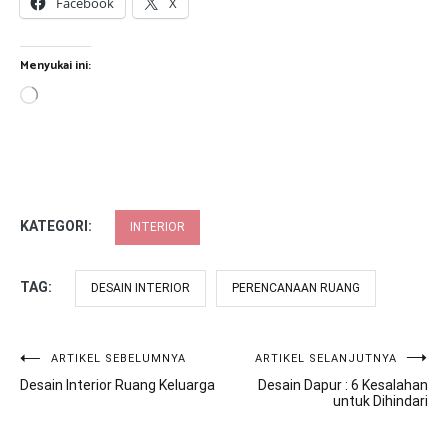
Facebook
X
Menyukai ini:
Memuat...
KATEGORI:
INTERIOR
TAG:
DESAIN INTERIOR
PERENCANAAN RUANG
Navigasi
ARTIKEL SEBELUMNYA
ARTIKEL SELANJUTNYA
Desain Interior Ruang Keluarga
Desain Dapur : 6 Kesalahan
pos
untuk Dihindari