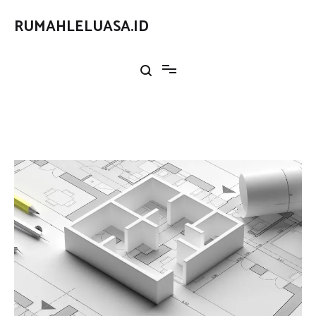
Loncat
ke
RUMAHLELUASA.ID
konten